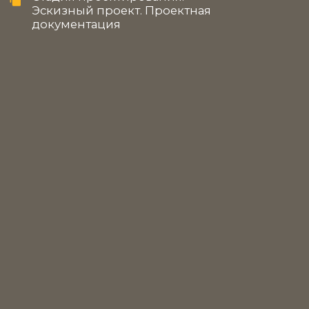
Описание объекта
17-ти этажный 3-секционный жилой дом со
встроенными административными
помещения входит в состав жилой застройки
в микрорайоне Южный городского округа
Лобня, Московской области в границах улиц
40 лет Октября - ул. Кольцевая - ул. Калинина -
ул. Космонавтов.
Квартирография здания принята с учетом
обеспечения достаточной солнечной
инсоляцией проектируемого