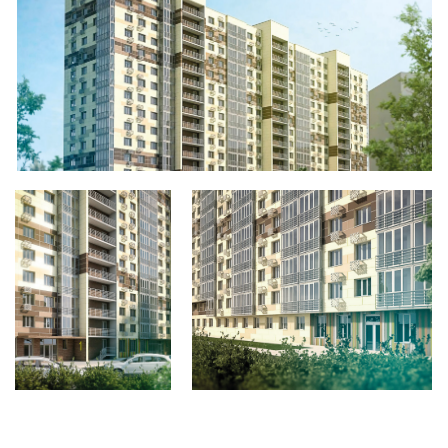
Технико-экономические
показатели
Адрес: Московская область,
г. Лобня, мкр. Южный, к.9
Заказчик: : ООО «Альфа»
Площадь застройки: 1 893 м2
Площадь участка: 0,41 га